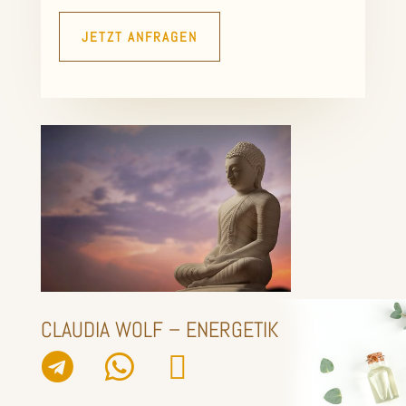
JETZT ANFRAGEN
CLAUDIA WOLF – ENERGETIK


